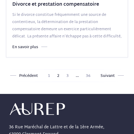
Divorce et prestation compensatoire
Si le divorce constitue fréquemment une source de
contentieux, la détermination de la prestation
compensatoire demeure un exercice particulièrement
délicat. La présente affaire n’échappe pas à cette difficulté,
des époux
(...)
En savoir plus
Précédent
1
2
3
…
36
Suivant
Pagination
des
publications
36 Rue Maréchal de Lattre et de la 1ère Armée,