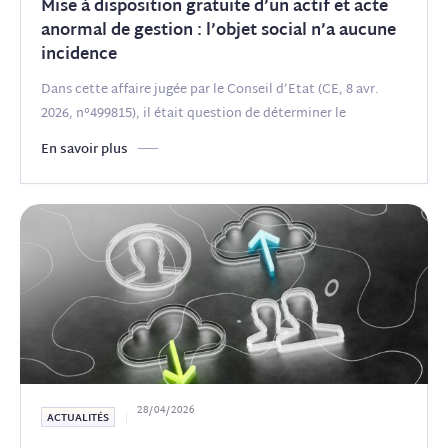
Mise à disposition gratuite d’un actif et acte
anormal de gestion : l’objet social n’a aucune
incidence
Dans cette affaire jugée par le Conseil d’Etat (CE, 8 avr.
2026, n°499815), il était question de déterminer le
périmètre
(...)
En savoir plus
28/04/2026
ACTUALITÉS