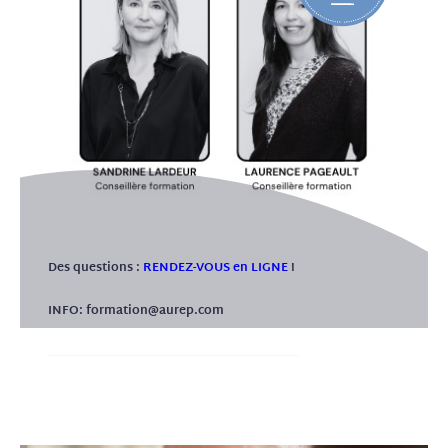
formation ?
• La loi du 5 septembre 2018 pour la « liberté de choisir son avenir
professionnel » a pour objectif de faciliter l’accès à l’emploi des
personnes en situation de handicap.
• Notre Organisme de Formation tente de donner à tous les
mêmes chances d’accéder ou de maintenir l’emploi. Tous nos
formateurs, de part leurs expériences, sont sensibilisés aux
situations de handicap.
Votre contact «
Référent Handicap » : referent@aurep.com
Des questions :
RENDEZ-VOUS en LIGNE
!
INFO: formation@aurep.com
POUR EN SAVOIR PLUS : CONTACT@AUREP.COM