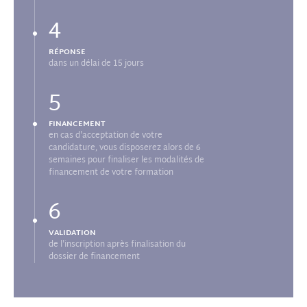
4
RÉPONSE
dans un délai de 15 jours
5
FINANCEMENT
en cas d'acceptation de votre
candidature, vous disposerez alors de 6
semaines pour finaliser les modalités de
financement de votre formation
6
VALIDATION
de l'inscription après finalisation du
dossier de financement