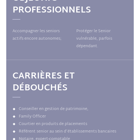
PROFESSIONNELS
Accompagner les seniors
Protéger le Senior
actifs encore autonomes;
vulnérable, parfois
dépendant.
CARRIÈRES ET
DÉBOUCHÉS
Conseiller en gestion de patrimoine,
Family Officer
Courtier en produits de placements
Référent senior au sein d’établissements bancaires
Notaire, expert-comptable