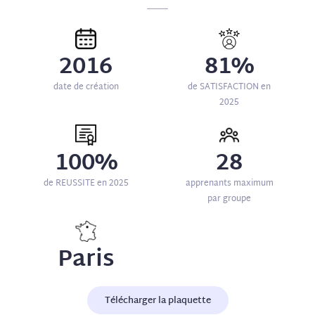
2016
81%
date de création
de SATISFACTION en
2025
100%
28
de REUSSITE en 2025
apprenants maximum
par groupe
Paris
Télécharger la plaquette