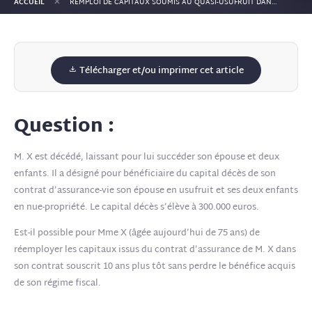
+
ACCUEIL
REMPLOI DE CAPITAUX SOUMIS AU QUASI-USUFRUIT DANS UN CONTRAT D’ASSURANCE-VIE ET PAIEMENT DE LA DETTE DE RESTITUTION.
Télécharger et/ou imprimer cet article
Question :
M. X est décédé, laissant pour lui succéder son épouse et deux
enfants. Il a désigné pour bénéficiaire du capital décès de son
contrat d’assurance-vie son épouse en usufruit et ses deux enfants
en nue-propriété. Le capital décès s’élève à 300.000 euros.
Est-il possible pour Mme X (âgée aujourd’hui de 75 ans) de
réemployer les capitaux issus du contrat d’assurance de M. X dans
son contrat souscrit 10 ans plus tôt sans perdre le bénéfice acquis
de son régime fiscal.