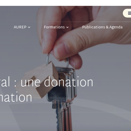
AUREP
Formations
Publications & Agenda
al : une donation
nation