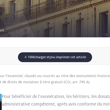
MONUMENTS HISTORIQUES, TRANSMISSIONS DE DROITS DÉMEMBRÉS ET EXONÉRATION DE DMTG : DES PRÉCISIONS BIENVENUES
Télécharger et/ou imprimer cet article
ur l’essentiel, classés ou inscrits au titre des monuments histori
e droits de mutation à titre gratuit (CGI, art. 795 A).
Pour bénéficier de l’exonération, les héritiers, les donat
administrative compétente, après avis conforme du min