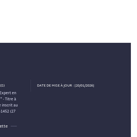
(S)
DATE DE MISE À JOUR : [20/01/2026]
Expert en
 - Titre à
 inscrit au
41452 (27
ette