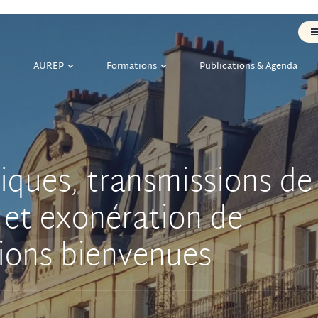
AUREP
Formations
Publications & Agenda
ques, transmissions de
et exonération de
ions bienvenues