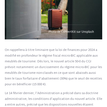
Photo de ConvertKit sur Unsplash
On rappellera à titre liminaire que la loi de finances pour 2024 a
modifié en profondeur le régime fiscal micro-BIC applicable aux
meublés de tourisme. Dès lors, le nouvel article 50-0 du CGI
prévoit notamment un durcissement du régime micro-BIC pour les
meublés de tourisme non-classés en ce que sont abaissés aussi
bien le taux forfaitaire d’abattement (30%) que le seuil de recettes
pour en bénéficier (15 000 €).
Le 14 février dernier, l’Administration a précisé dans sa doctrine
administrative, les conditions d’application du nouvel article. Elle
a entre autres, précisé que les dispositions nouvelles étaient