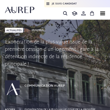
JE SUIS CANDIDAT
05/02/2026
ACTUALITÉS
Exonération de la plus-value issue de la
première cession d’un logement : gare à la
détention indirecte de la résidence
principale !
COMMUNICATION
AUREP
+
ACCUEIL
EXONÉRATION DE LA PLUS-VALUE ISSUE DE LA PREMIÈRE CESSION D’UN LOGEMENT : GARE À LA DÉTENTION INDIRECTE DE LA RÉSIDENCE PRINCIPALE !