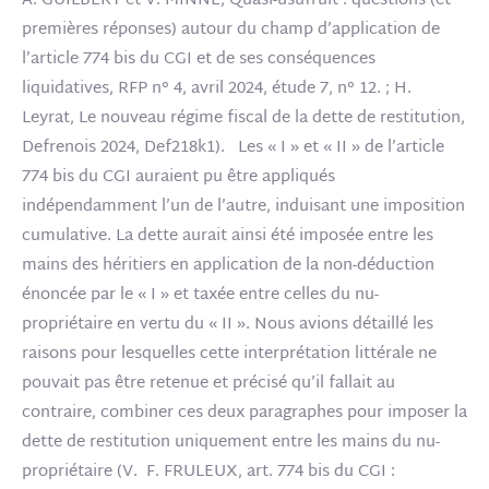
A. GUILBERT et V. MINNE, Quasi-usufruit : questions (et
premières réponses) autour du champ d’application de
l’article 774 bis du CGI et de ses conséquences
liquidatives, RFP n° 4, avril 2024, étude 7, n° 12. ; H.
Leyrat, Le nouveau régime fiscal de la dette de restitution,
Defrenois 2024, Def218k1). Les « I » et « II » de l’article
774 bis du CGI auraient pu être appliqués
indépendamment l’un de l’autre, induisant une imposition
cumulative. La dette aurait ainsi été imposée entre les
mains des héritiers en application de la non-déduction
énoncée par le « I » et taxée entre celles du nu-
propriétaire en vertu du « II ». Nous avions détaillé les
raisons pour lesquelles cette interprétation littérale ne
pouvait pas être retenue et précisé qu’il fallait au
contraire, combiner ces deux paragraphes pour imposer la
dette de restitution uniquement entre les mains du nu-
propriétaire (V. F. FRULEUX, art. 774 bis du CGI :