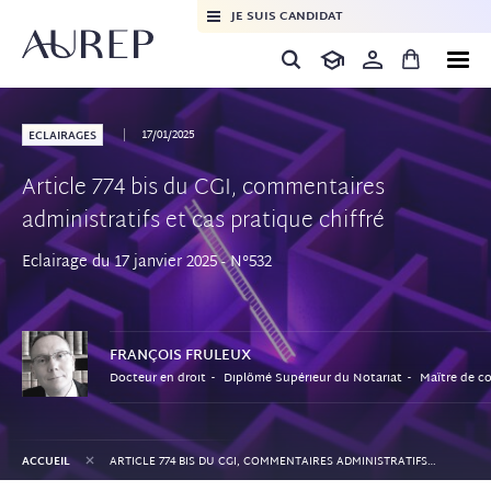
JE SUIS CANDIDAT
17/01/2025
ECLAIRAGES
Article 774 bis du CGI, commentaires
administratifs et cas pratique chiffré
Eclairage du 17 janvier 2025 - N°532
FRANÇOIS
FRULEUX
Docteur en droit
Diplômé Supérieur du Notariat
Maître de conféren
+
ACCUEIL
ARTICLE 774 BIS DU CGI, COMMENTAIRES ADMINISTRATIFS ET CAS PRATIQUE CHIFFRÉ