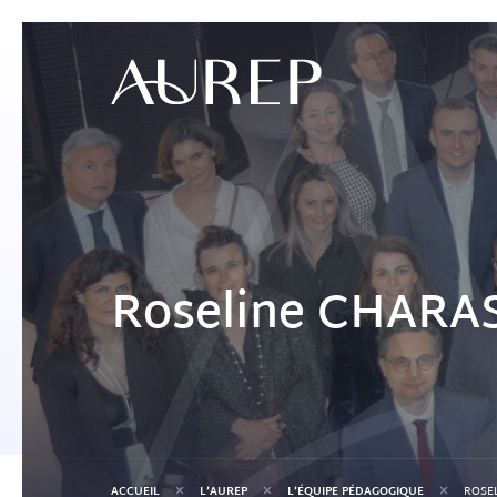
Roseline CHARA
+
+
+
ACCUEIL
L’AUREP
L’ÉQUIPE PÉDAGOGIQUE
ROSE