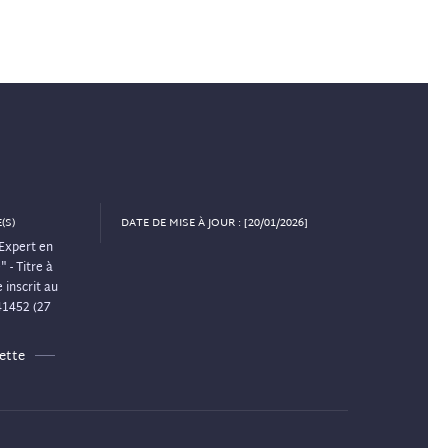
(S)
DATE DE MISE À JOUR : [20/01/2026]
Expert en
 - Titre à
 inscrit au
41452 (27
ette