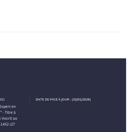
(S)
DATE DE MISE À JOUR : [20/01/2026]
Expert en
 - Titre à
 inscrit au
41452 (27