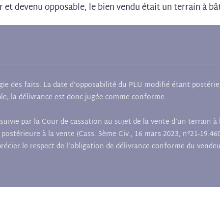
ur et devenu opposable, le bien vendu était un terrain à bât
e des faits. La date d’opposabilité du PLU modifié étant postérieu
ble, la délivrance est donc jugée comme conforme.
uivie par la Cour de cassation au sujet de la vente d’un terrain à
postérieure à la vente (Cass. 3ème Civ., 16 mars 2023, n°21-19.460
précier le respect de l’obligation de délivrance conforme du vendeu