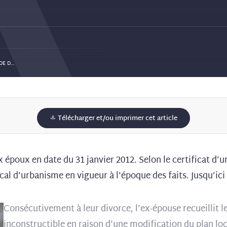
VENTE DE TERRAIN CONSTRUCTIBLE : L’OBLIGATION DE DÉLIVRANCE CONFORME S’APPRÉCIE À LA DATE DU TRANSFERT DE PROPRIÉTÉ (CASS. 3ÈME CIV., 25 MAI 2023, N°22-12.870)
Télécharger et/ou imprimer cet article
x époux en date du 31 janvier 2012. Selon le certificat d’u
l d’urbanisme en vigueur à l’époque des faits. Jusqu’ici r
Consécutivement à leur divorce, l’ex-épouse recueillit le
inconstructible en raison d’une modification du plan lo