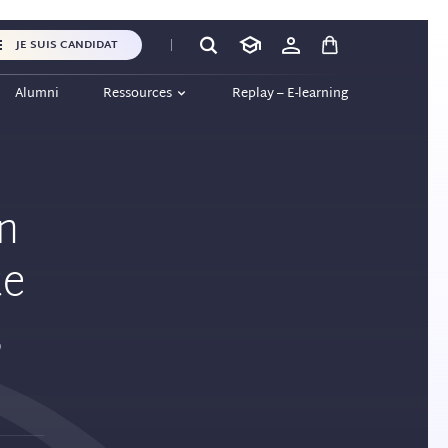
JE SUIS CANDIDAT
Alumni
Ressources
Replay – E-learning
on
te
,