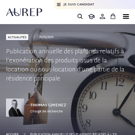
JE SUIS CANDIDAT
26/03/2024
ACTUALITÉS
Publication annuelle des plafonds relatifs à
l’exonération des produits issus de la
location ou sous-location d’une partie de la
résidence principale
THOMAS
GIMENEZ
Chargé de recherche
+
ACCUEIL
PUBLICATION ANNUELLE DES PLAFONDS RELATIFS À L’EXONÉRATION DES PRODUITS ISSUS DE LA LOCATION OU SOUS-LOCATION D’UNE PARTIE DE LA RÉSIDENCE PRINCIPALE