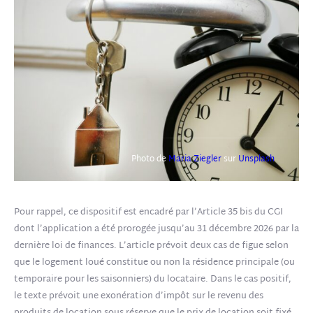
Photo de
Maria Ziegler
sur
Unsplash
Pour rappel, ce dispositif est encadré par l’Article 35 bis du CGI
dont l’application a été prorogée jusqu’au 31 décembre 2026 par la
dernière loi de finances. L’article prévoit deux cas de figue selon
que le logement loué constitue ou non la résidence principale (ou
temporaire pour les saisonniers) du locataire. Dans le cas positif,
le texte prévoit une exonération d’impôt sur le revenu des