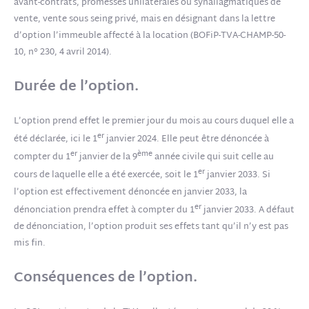
avant-contrats, promesses unilatérales ou synallagmatiques de
vente, vente sous seing privé, mais en désignant dans la lettre
d’option l’immeuble affecté à la location (BOFiP-TVA-CHAMP-50-
10, n° 230, 4 avril 2014).
Durée de l’option.
L’option prend effet le premier jour du mois au cours duquel elle a
er
été déclarée, ici le 1
janvier 2024. Elle peut être dénoncée à
er
ème
compter du 1
janvier de la 9
année civile qui suit celle au
er
cours de laquelle elle a été exercée, soit le 1
janvier 2033. Si
l’option est effectivement dénoncée en janvier 2033, la
er
dénonciation prendra effet à compter du 1
janvier 2033. A défaut
de dénonciation, l’option produit ses effets tant qu’il n’y est pas
mis fin.
Conséquences de l’option.