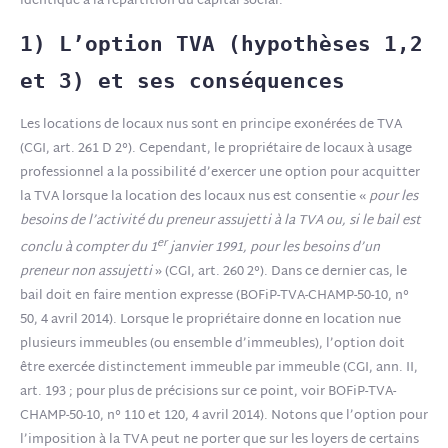
identique à la répartition du capital social.
1) L’option TVA (hypothèses 1,2
et 3) et ses conséquences
Les locations de locaux nus sont en principe exonérées de TVA
(CGI, art. 261 D 2°). Cependant, le propriétaire de locaux à usage
professionnel a la possibilité d’exercer une option pour acquitter
la TVA lorsque la location des locaux nus est consentie «
pour les
besoins de l’activité du preneur assujetti à la TVA ou, si le bail est
er
conclu à compter du 1
janvier 1991, pour les besoins d’un
preneur non assujetti
» (CGI, art. 260 2°). Dans ce dernier cas, le
bail doit en faire mention expresse (
BOFiP-TVA-CHAMP-50-10, n°
50, 4 avril 2014
). Lorsque le propriétaire donne en location nue
plusieurs immeubles (ou ensemble d’immeubles), l’option doit
être exercée distinctement immeuble par immeuble (
CGI, ann. II,
art. 193
; pour plus de précisions sur ce point, voir BOFiP-TVA-
CHAMP-50-10, n° 110 et 120, 4 avril 2014). Notons que l’option pour
l’imposition à la TVA peut ne porter que sur les loyers de certains