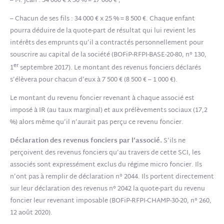
– M. Jean : 34 000 € x 50 % = 17 000 € ;
– Chacun de ses fils : 34 000 € x 25 % = 8 500 €. Chaque enfant
pourra déduire de la quote-part de résultat qui lui revient les
intérêts des emprunts qu’il a contractés personnellement pour
souscrire au capital de la société (BOFiP-RFPI-BASE-20-80, n° 130,
er
1
septembre 2017). Le montant des revenus fonciers déclarés
s’élèvera pour chacun d’eux à 7 500 € (8 500 € – 1 000 €).
Le montant du revenu foncier revenant à chaque associé est
imposé à IR (au taux marginal) et aux prélèvements sociaux (17,2
%) alors même qu’il n’aurait pas perçu ce revenu foncier.
Déclaration des revenus fonciers par l’associé.
S’ils ne
perçoivent des revenus fonciers qu’au travers de cette SCI, les
associés sont expressément exclus du régime micro foncier. Ils
n’ont pas à remplir de déclaration n° 2044. Ils portent directement
sur leur déclaration des revenus n° 2042 la quote-part du revenu
foncier leur revenant imposable (BOFiP-RFPI-CHAMP-30-20, n° 260,
12 août 2020).