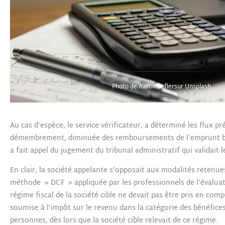
Photo de Aaron Leflersur Unsplash
Au cas d’espèce, le service vérificateur, a déterminé les flux pr
démembrement, diminuée des remboursements de l’emprunt bancair
a fait appel du jugement du tribunal administratif qui validait l
En clair, la société appelante s’opposait aux modalités retenue
méthode » DCF » appliquée par les professionnels de l’évaluati
régime fiscal de la société cible ne devait pas être pris en com
soumise à l’impôt sur le revenu dans la catégorie des bénéfice
personnes, dès lors que la société cible relevait de ce régime.