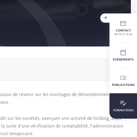
CONTACT
04 73 17 15 10
ÉVÈNEMENTS
PUBLICATIONS
occasion de revenir sur les montages de démembrement de titres
iaux.
FORMATIONS
ôt sur les sociétés, exerçant une activité de holding, avait
la suite d’une vérification de comptabilité, l’administration
fruit temporaire.