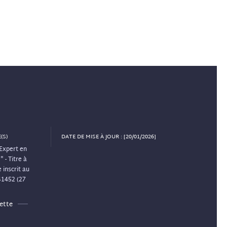
(S)
DATE DE MISE À JOUR : [20/01/2026]
Expert en
 - Titre à
 inscrit au
41452 (27
ette