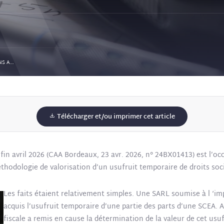
DÉMEMBREMENT DE TITRES SOCIAUX : DES PRÉCISIONS AUTOUR DE LA VALORISATION DE « L’USUFRUIT TEMPORAIRE »
Télécharger et/ou imprimer cet article
 fin avril 2026 (CAA Bordeaux, 23 avr. 2026, n° 24BX01413) est l’
méthodologie de valorisation d’un usufruit temporaire de droits soc
Les faits étaient relativement simples. Une SARL soumise à l ‘imp
acquis l’usufruit temporaire d’une partie des parts d’une SCEA. A 
fiscale a remis en cause la détermination de la valeur de cet usu