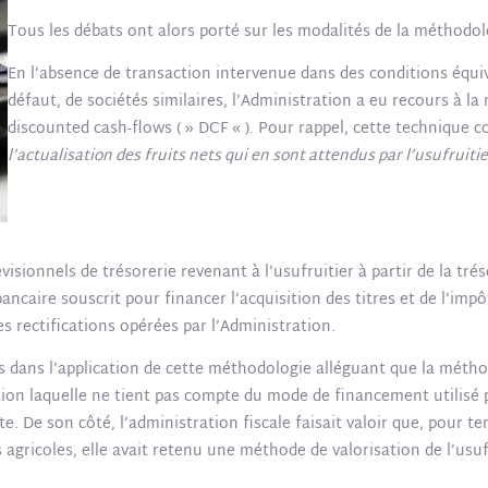
Tous les débats ont alors porté sur les modalités de la méthodolo
En l’absence de transaction intervenue dans des conditions équiv
défaut, de sociétés similaires, l’Administration a eu recours à la
discounted cash-flows ( » DCF « ). Pour rappel, cette technique c
l’actualisation des fruits nets qui en sont attendus par l’usufrui
évisionnels de trésorerie revenant à l’usufruitier à partir de la tr
e souscrit pour financer l’acquisition des titres et de l’impôt s
es rectifications opérées par l’Administration.
s dans l’application de cette méthodologie alléguant que la méthod
on laquelle ne tient pas compte du mode de financement utilisé po
pte. De son côté, l’administration fiscale faisait valoir que, pour 
s agricoles, elle avait retenu une méthode de valorisation de l’us