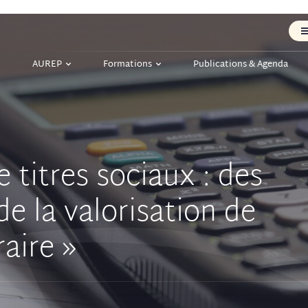
AUREP
Formations
Publications & Agenda
itres sociaux : des
de la valorisation de
raire »