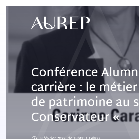
Conférence Alumni
carrière : le métie
de patrimoine au s
Conservateur «
8 février 2022, de 18h00 à 19h00