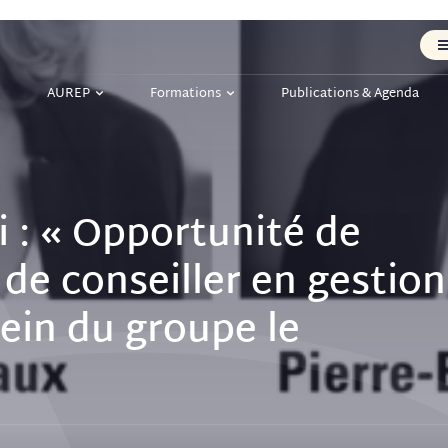
AUREP
Formations
Publications & Agenda
 : « Opportunité de
r de conseiller en gestion
ein du groupe le