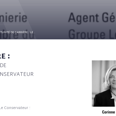
CONFÉRENCE ALUMNI : « OPPORTUNITÉ DE CARRIÈRE : LE MÉTIER DE CONSEILLER EN GESTION DE PATRIMOINE AU SEIN DU GROUPE LE CONSERVATEUR «
E :
 DE
CONSERVATEUR
Le Conservateur :