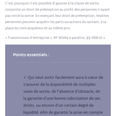
C’est pourquoi il est possible d’ajouter à la clause de sortie
conjointe un droit de préemption au profit des personnes n’ayant
pas initié la sortie. En exerçant leur droit de préemption, lesdites
personnes peuvent acquérir les parts ou actions du sortant, à la
place du tiers acquéreur et au même prix.
« Transmission d’entreprise », RF 2019-6 à paraître, §§ 3500 et s.
Points essentiels :
✓ Qui veut sortir facilement aura à cœur de
s’assurer de la disponibilité de multiples
voies de sortie, de l’absence d’obstacle, de
la garantie d’une bonne valorisation de ses
droits, ou encore d’un certain degré de
liquidité. Afin de garantir la prise en compte