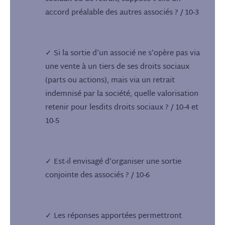
accord préalable des autres associés ? / 10-3
✓ Si la sortie d’un associé ne s’opère pas via
une vente à un tiers de ses droits sociaux
(parts ou actions), mais via un retrait
indemnisé par la société, quelle valorisation
retenir pour lesdits droits sociaux ? / 10-4 et
10-5
✓ Est-il envisagé d’organiser une sortie
conjointe des associés ? / 10-6
✓ Les réponses apportées permettront