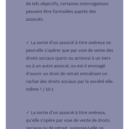
de tels objectifs, certaines interrogations
peuvent être formulées auprès des
associés.
✓ La sortie d’un associé à titre onéreux ne
peut-elle s’opérer que par voie de vente des
droits sociaux (parts ou actions) à un tiers
ou à un autre associé, ou est-il envisagé
d’ouvrir un droit de retrait entraînant un
rachat des droits sociaux par la société elle-
même ? / 10-1
✓ La sortie d’un associé à titre onéreux,
qu’elle s’opère par voie de vente de droits
sociaux ou de retrait, suppose-t-elle un