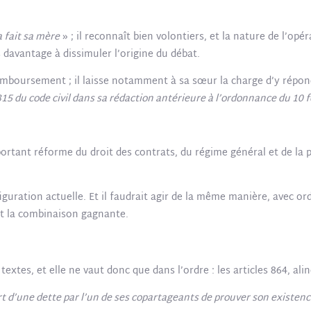
a fait sa mère
» ; il reconnaît bien volontiers, et la nature de l’o
 davantage à dissimuler l’origine du débat.
emboursement ; il laisse notamment à sa sœur la charge d’y répondr
 1315 du code civil dans sa rédaction antérieure à l’ordonnance du 10 
nt réforme du droit des contrats, du régime général et de la preuv
iguration actuelle. Et il faudrait agir de la même manière, avec o
nt la combinaison gagnante.
extes, et elle ne vaut donc que dans l’ordre : les articles 864, ali
ort d’une dette par l’un de ses copartageants de prouver son existen