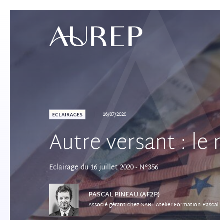
16/07/2020
ECLAIRAGES
Autre versant : le
Eclairage du 16 juillet 2020 - N°356
PASCAL
PINEAU (AF2P)
Associé gérant chez SARL Atelier Formation Pascal