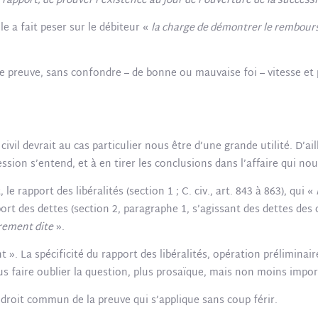
 rapport, de prouver l’existence au jour de l’ouverture de la success
lle a fait peser sur le débiteur «
la charge de démontrer le rembours
e preuve, sans confondre – de bonne ou mauvaise foi – vitesse et 
ivil devrait au cas particulier nous être d’une grande utilité. D’ail
ion s’entend, et à en tirer les conclusions dans l’affaire qui nou
e rapport des libéralités (section 1 ; C. civ., art. 843 à 863), qui «
port des dettes (section 2, paragraphe 1, s’agissant des dettes des c
prement dite
».
 ». La spécificité du rapport des libéralités, opération préliminair
us faire oublier la question, plus prosaïque, mais non moins impor
e droit commun de la preuve qui s’applique sans coup férir.