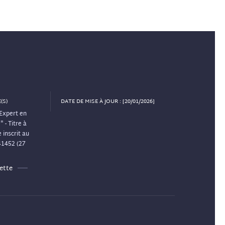
(S)
DATE DE MISE À JOUR : [20/01/2026]
Expert en
 - Titre à
 inscrit au
41452 (27
ette