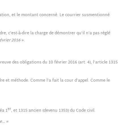
pération, et le montant concerné. Le courrier susmentionné
e, c’est-à-dire la charge de démontrer qu’il n’a pas réglé
février 2016
».
e des obligations du 10 février 2016 (art. 4), l’article 1315
rdre et méthode. Comme l’a fait la cour d’appel. Comme le
er
néa 1
, et 1315 ancien (devenu 1353) du Code civil.
ce…
»