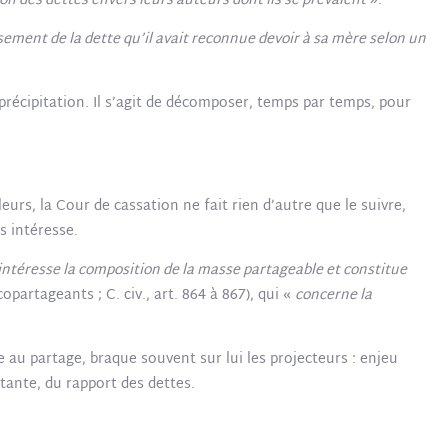
ion des dettes envers leurs auteurs dont ils se prévalent
».
ement de la dette qu’il avait reconnue devoir à sa mère selon un
précipitation. Il s’agit de décomposer, temps par temps, pour
leurs, la Cour de cassation ne fait rien d’autre que le suivre,
s intéresse.
intéresse la composition de la masse partageable et constitue
opartageants ; C. civ., art. 864 à 867), qui «
concerne la
e au partage, braque souvent sur lui les projecteurs : enjeu
tante, du rapport des dettes.