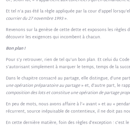
Or, selon lui, «
il appartient aux cohéritiers qui en demandent le
Et tel n’a pas été la règle appliquée par la cour d’appel lorsqu’e
courrier du 27 novembre 1993
».
Revenons sur la genèse de cette dette et exposons les règles d
découvrir les exigences qui incombent à chacun.
Bon plan !
Pour s’y retrouver, rien de tel qu’un bon plan. Et celui du Code c
s’autorisant simplement à marquer le temps, temps de la success
Dans le chapitre consacré au partage, elle distingue, d’une part, l
une opération préparatoire au partage
» et, d’autre part, le rap
composition des lots et constitue une opération de partage pro
En peu de mots, nous avons affaire à l’« avant » et au « pendant
récurrent, source inépuisable de contentieux, il ne doit pas no
En cette dernière matière, foin des règles d’exception : c’est l