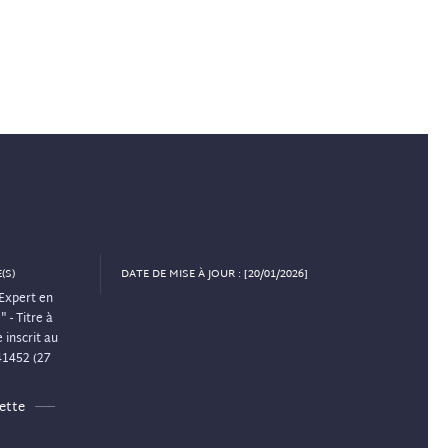
(S)
DATE DE MISE À JOUR : [20/01/2026]
Expert en
 - Titre à
 inscrit au
41452 (27
ette