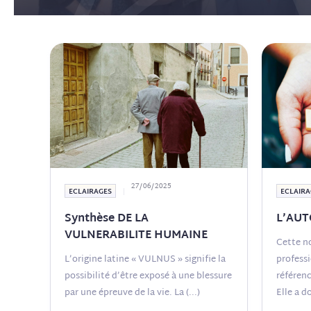
27/06/2025
ECLAIRAGES
ECLAIRA
Synthèse DE LA
L’AUT
VULNERABILITE HUMAINE
Cette n
L’origine latine « VULNUS » signifie la
professi
possibilité d’être exposé à une blessure
référenc
par une épreuve de la vie. La
(...)
Elle a d
statut.
(