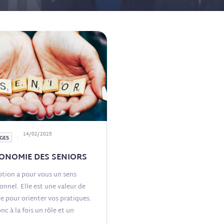
14/02/2025
GES
ONOMIE DES SENIORS
otion a pour vous un sens
onnel. Elle est une valeur de
e pour orienter vos pratiques.
onc à la fois un rôle et un
...)